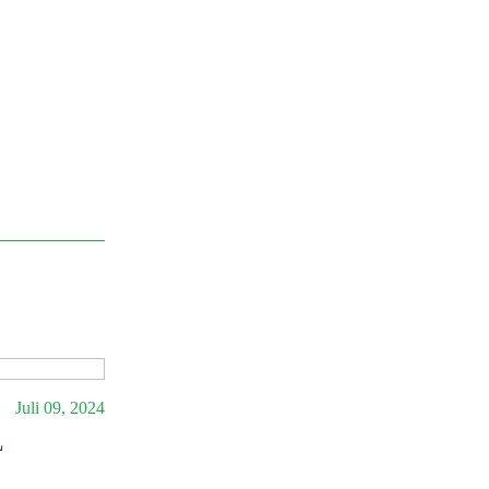
Juli 09, 2024
Siaran Pers
L
(Press Release) Masa Depan Energi 
Baca Selengkapnya