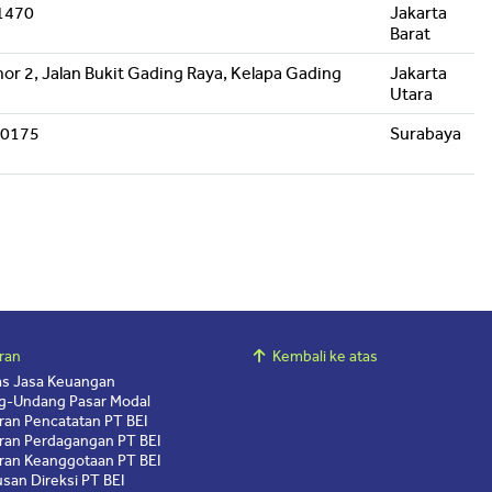
11470
Jakarta
Barat
or 2, Jalan Bukit Gading Raya, Kelapa Gading
Jakarta
Utara
60175
Surabaya
ran
Kembali ke atas
as Jasa Keuangan
g-Undang Pasar Modal
ran Pencatatan PT BEI
ran Perdagangan PT BEI
ran Keanggotaan PT BEI
san Direksi PT BEI