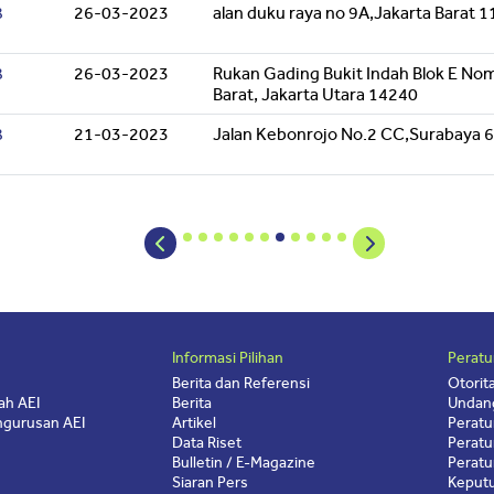
8
26-03-2023
alan duku raya no 9A,Jakarta Barat 
8
26-03-2023
Rukan Gading Bukit Indah Blok E Nom
Barat, Jakarta Utara 14240
8
21-03-2023
Jalan Kebonrojo No.2 CC,Surabaya 
Informasi Pilihan
Peratu
Berita dan Referensi
Otorit
ah AEI
Berita
Undan
gurusan AEI
Artikel
Peratu
Data Riset
Peratu
Bulletin / E-Magazine
Peratu
Siaran Pers
Keputu