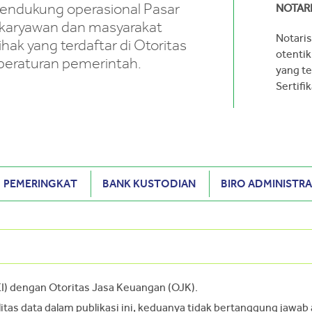
endukung operasional Pasar
NOTAR
karyawan dan masyarakat
Notari
ak yang terdaftar di Otoritas
otentik
peraturan pemerintah.
yang te
Sertifik
PEMERINGKAT
BANK KUSTODIAN
BIRO ADMINISTRA
EI) dengan Otoritas Jasa Keuangan (OJK).
as data dalam publikasi ini, keduanya tidak bertanggung jawab