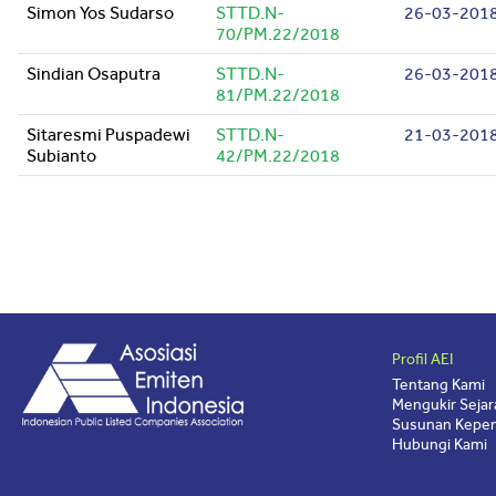
Simon Yos Sudarso
STTD.N-
26-03-201
70/PM.22/2018
Sindian Osaputra
STTD.N-
26-03-201
81/PM.22/2018
Sitaresmi Puspadewi
STTD.N-
21-03-201
Subianto
42/PM.22/2018
Profil AEI
Tentang Kami
Mengukir Sejar
Susunan Kepen
Hubungi Kami