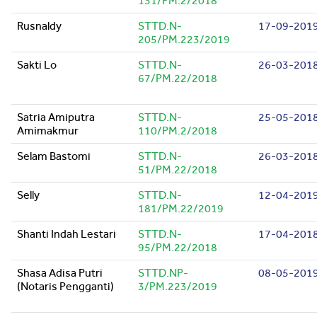
131/PM.2/2018
Rusnaldy
STTD.N-
17-09-201
205/PM.223/2019
Sakti Lo
STTD.N-
26-03-201
67/PM.22/2018
Satria Amiputra
STTD.N-
25-05-201
Amimakmur
110/PM.2/2018
Selam Bastomi
STTD.N-
26-03-201
51/PM.22/2018
Selly
STTD.N-
12-04-201
181/PM.22/2019
Shanti Indah Lestari
STTD.N-
17-04-201
95/PM.22/2018
Shasa Adisa Putri
STTD.NP-
08-05-201
(Notaris Pengganti)
3/PM.223/2019