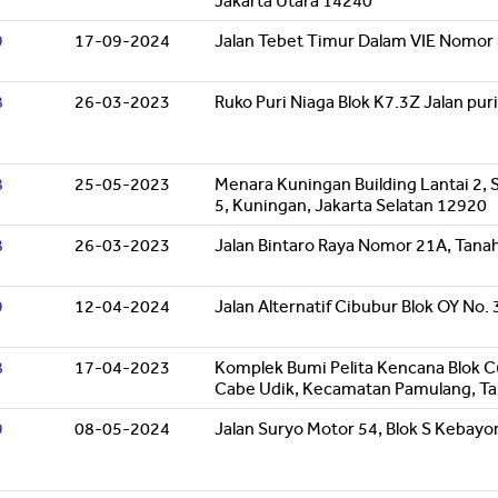
Jakarta Utara 14240
9
17-09-2024
Jalan Tebet Timur Dalam VIE Nomor 
8
26-03-2023
Ruko Puri Niaga Blok K7.3Z Jalan pur
8
25-05-2023
Menara Kuningan Building Lantai 2, S
5, Kuningan, Jakarta Selatan 12920
8
26-03-2023
Jalan Bintaro Raya Nomor 21A, Tana
9
12-04-2024
Jalan Alternatif Cibubur Blok OY No
8
17-04-2023
Komplek Bumi Pelita Kencana Blok 
Cabe Udik, Kecamatan Pamulang, Ta
9
08-05-2024
Jalan Suryo Motor 54, Blok S Kebayo