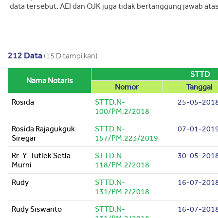
data tersebut. AEI dan OJK juga tidak bertanggung jawab atas
212 Data
(15 Ditampilkan)
STTD
Nama Notaris
Nomor
Tanggal
Rosida
STTD.N-
25-05-201
100/PM.2/2018
Rosida Rajagukguk
STTD.N-
07-01-201
Siregar
157/PM.223/2019
Rr. Y. Tutiek Setia
STTD.N-
30-05-201
Murni
118/PM.2/2018
Rudy
STTD.N-
16-07-201
131/PM.2/2018
Rudy Siswanto
STTD.N-
16-07-201