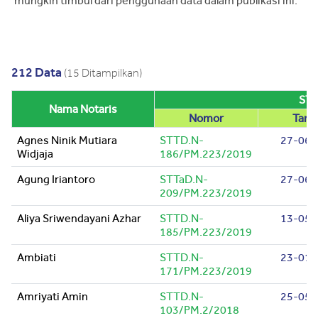
mungkin timbul dari penggunaan data dalam publikasi ini.
212 Data
(15 Ditampilkan)
ST
Nama Notaris
Nomor
Tang
Agnes Ninik Mutiara
STTD.N-
27-06-
Widjaja
186/PM.223/2019
Agung Iriantoro
STTaD.N-
27-06-
209/PM.223/2019
Aliya Sriwendayani Azhar
STTD.N-
13-05-
185/PM.223/2019
Ambiati
STTD.N-
23-01-
171/PM.223/2019
Amriyati Amin
STTD.N-
25-05-
103/PM.2/2018