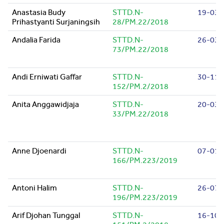
Anastasia Budy
STTD.N-
19-03-
Prihastyanti Surjaningsih
28/PM.22/2018
Andalia Farida
STTD.N-
26-03-
73/PM.22/2018
Andi Erniwati Gaffar
STTD.N-
30-11-
152/PM.2/2018
Anita Anggawidjaja
STTD.N-
20-03-
33/PM.22/2018
Anne Djoenardi
STTD.N-
07-01-
166/PM.223/2019
Antoni Halim
STTD.N-
26-07-
196/PM.223/2019
Arif Djohan Tunggal
STTD.N-
16-10-