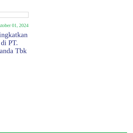
tober 01, 2024
Berita
Agustus 02, 2024
ingkatkan
Mendorong Transaksi ETF:
di PT.
Langkah Inovatif BEI dan
anda Tbk
KSEI
Baca Selengkapnya