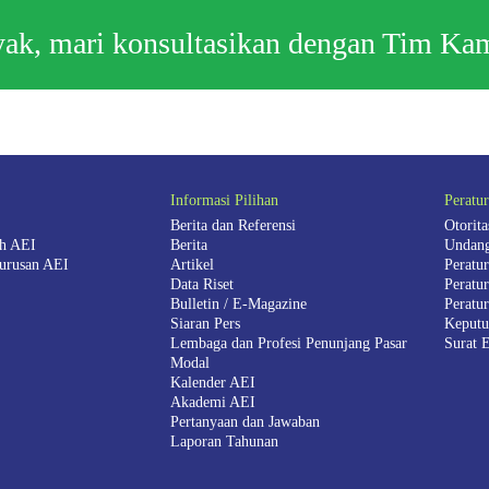
nyak, mari konsultasikan dengan Tim Ka
Informasi Pilihan
Peratu
Berita dan Referensi
Otorit
ah AEI
Berita
Undang
urusan AEI
Artikel
Peratu
Data Riset
Peratu
Bulletin / E-Magazine
Peratu
Siaran Pers
Keputu
Lembaga dan Profesi Penunjang Pasar
Surat 
Modal
Kalender AEI
Akademi AEI
Pertanyaan dan Jawaban
Laporan Tahunan