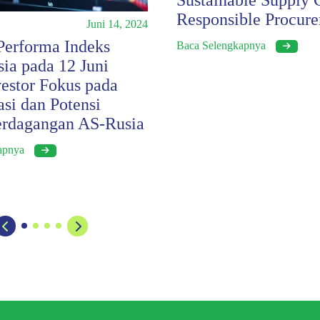
Sustainable Supply 
Responsible Procur
Juni 14, 2024
 Performa Indeks
Baca Selengkapnya
ia pada 12 Juni
vestor Fokus pada
asi dan Potensi
erdagangan AS-Rusia
kapnya