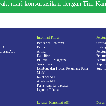
nyak, mari konsultasikan dengan Tim Ka
Informasi Pilihan
Peratu
Berita dan Referensi
Otorit
ah AEI
Berita
Undang
urusan AEI
Artikel
Peratu
Data Riset
Peratu
Bulletin / E-Magazine
Peratu
Siaran Pers
Keputu
Lembaga dan Profesi Penunjang Pasar
Surat 
Modal
Kalender AEI
Akademi AEI
Pertanyaan dan Jawaban
Laporan Tahunan
Layanan Konsultasi AEI
Daftar