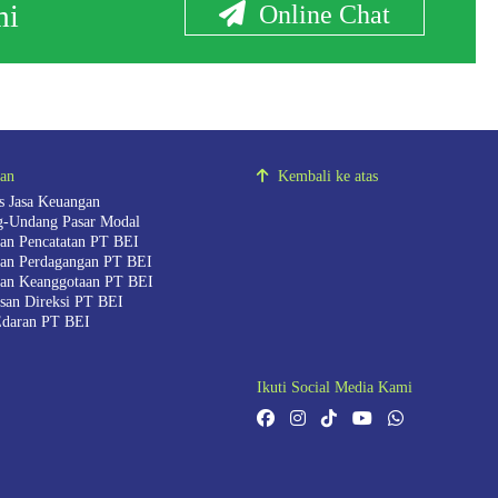
mi
Online Chat
ran
Kembali ke atas
as Jasa Keuangan
-Undang Pasar Modal
ran Pencatatan PT BEI
ran Perdagangan PT BEI
ran Keanggotaan PT BEI
san Direksi PT BEI
Edaran PT BEI
Ikuti Social Media Kami