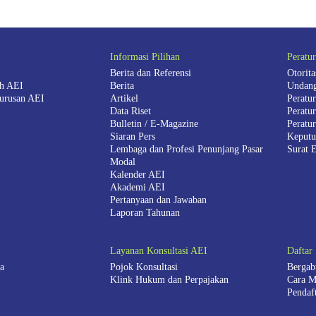
Informasi Pilihan
Peratu
Berita dan Referensi
Otorit
ah AEI
Berita
Undang
urusan AEI
Artikel
Peratu
Data Riset
Peratu
Bulletin / E-Magazine
Peratu
Siaran Pers
Keputu
Lembaga dan Profesi Penunjang Pasar
Surat 
Modal
Kalender AEI
Akademi AEI
Pertanyaan dan Jawaban
Laporan Tahunan
Layanan Konsultasi AEI
Daftar
a
Pojok Konsultasi
Bergab
Klink Hukum dan Perpajakan
Cara M
Pendaf