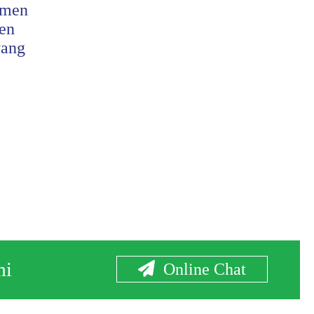
tmen
Standar Assurance dalam
en
Laporan Keberlanjutan:
yang
Meningkatkan Kredibilitas
dan Kepercayaan
Baca Selengkapnya
mi
Online Chat