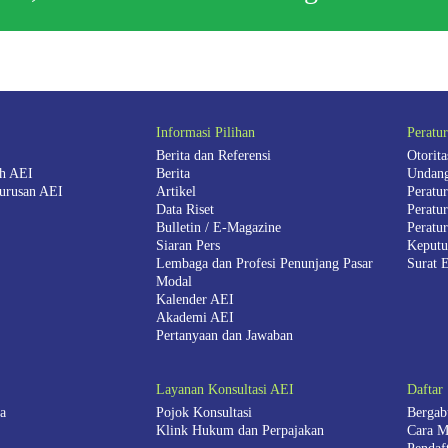
Informasi Pilihan
Peratu
Berita dan Referensi
Otorit
ah AEI
Berita
Undang
urusan AEI
Artikel
Peratu
Data Riset
Peratu
Bulletin / E-Magazine
Peratu
Siaran Pers
Keputu
Lembaga dan Profesi Penunjang Pasar
Surat 
Modal
Kalender AEI
Akademi AEI
Pertanyaan dan Jawaban
Layanan Konsultasi AEI
Daftar
a
Pojok Konsultasi
Bergab
Klink Hukum dan Perpajakan
Cara M