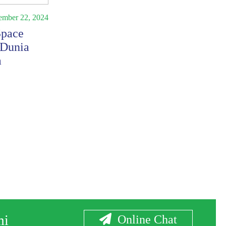
mber 22, 2024
Artikel
Juli 23, 2024
Space
Tren Investasi Global:
 Dunia
Bagaimana Ekonomi Dunia
a
Mempengaruhi Pasar Saham?
Baca Selengkapnya
mi
Online Chat