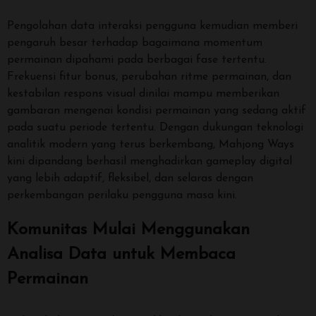
Pengolahan data interaksi pengguna kemudian memberi
pengaruh besar terhadap bagaimana momentum
permainan dipahami pada berbagai fase tertentu.
Frekuensi fitur bonus, perubahan ritme permainan, dan
kestabilan respons visual dinilai mampu memberikan
gambaran mengenai kondisi permainan yang sedang aktif
pada suatu periode tertentu. Dengan dukungan teknologi
analitik modern yang terus berkembang, Mahjong Ways
kini dipandang berhasil menghadirkan gameplay digital
yang lebih adaptif, fleksibel, dan selaras dengan
perkembangan perilaku pengguna masa kini.
Komunitas Mulai Menggunakan
Analisa Data untuk Membaca
Permainan