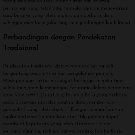
mengintegrasikan teori probabilitas dan strategi
permainan yang telah ada, formula baru ini menawarkan
cara berpikir yang lebih analitis dan berbasis data,
sehingga membuka jalan bagi pengembangan lebih lanjut.
Perbandingan dengan Pendekatan
Tradisional
Pendekatan tradisional dalam Mahjong sering kali
bergantung pada intuisi dan pengalaman pemain.
Meskipun dua faktor ini sangat berharga, mereka tidak
selalu menjamin kemenangan, terutama dalam permainan
yang kompetitif. Di sisi lain, formula baru yang berbasis
pada observasi rinci dan analisis data memberikan
perspektif yang lebih objektif. Dengan memanfaatkan
logika matematika dan data statistik, pemain dapat
membuat keputusan yang lebih strategis. Dalam
perbandingan ini, terlihat bahwa pendekatan berbasis