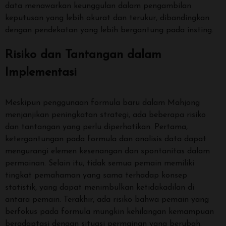
data menawarkan keunggulan dalam pengambilan
keputusan yang lebih akurat dan terukur, dibandingkan
dengan pendekatan yang lebih bergantung pada insting.
Risiko dan Tantangan dalam
Implementasi
Meskipun penggunaan formula baru dalam Mahjong
menjanjikan peningkatan strategi, ada beberapa risiko
dan tantangan yang perlu diperhatikan. Pertama,
ketergantungan pada formula dan analisis data dapat
mengurangi elemen kesenangan dan spontanitas dalam
permainan. Selain itu, tidak semua pemain memiliki
tingkat pemahaman yang sama terhadap konsep
statistik, yang dapat menimbulkan ketidakadilan di
antara pemain. Terakhir, ada risiko bahwa pemain yang
berfokus pada formula mungkin kehilangan kemampuan
beradaptasi dengan situasi permainan yang berubah.