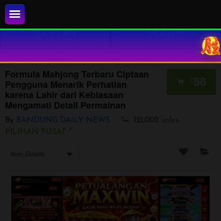
DAFTAR
LOGIN
BANDUNG DAILY NEWS
Situs Terpercaya
Formula Mahjong Terbaru Ciptaan Pengguna Menarik Perhatian karena Lahir dari Kebiasaan Mengamati Detail Permainan
Formula Mahjong Terbaru Ciptaan
88
$
Pengguna Menarik Perhatian
karena Lahir dari Kebiasaan
Mengamati Detail Permainan
By
BANDUNG DAILY NEWS
121,002
sales
PILIHAN PUSAT
Item Details